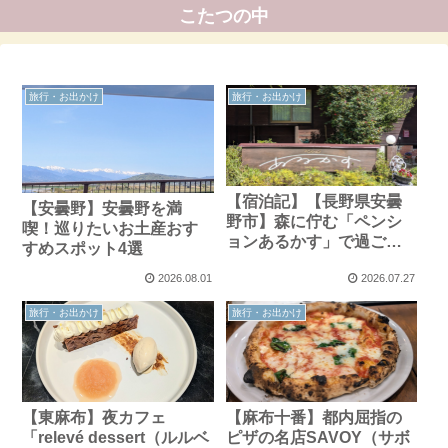
こたつの中
旅行・お出かけ
旅行・お出かけ
【宿泊記】【長野県安曇
【安曇野】安曇野を満
野市】森に佇む「ペンシ
喫！巡りたいお土産おす
ョンあるかす」で過ごす
すめスポット4選
癒やしの休日
2026.08.01
2026.07.27
旅行・お出かけ
旅行・お出かけ
【東麻布】夜カフェ
【麻布十番】都内屈指の
「relevé dessert（ルルベ
ピザの名店SAVOY（サボ