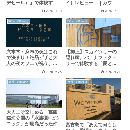
デセール）」で体験する
イ）レビュー ｜カウン
大人の夜カフェ
ターで楽しむ「ライブ
2026.07.19
2026.07.13
感」と薪窯焼きピザの魅
力。
旅行・お出かけ
旅行・お出かけ
六本木・麻布の夜はこれ
【押上】スカイツリーの
で決まり！絶品ピザと大
隠れ家。バナナファクト
人の夜カフェで祝う、最
リーで体験する「愛と丁
高のバースデーデートプ
寧」のスイーツ体験
2026.06.28
2026.06.21
ラン
旅行・お出かけ
旅行・お出かけ
大人こそ楽しめる！葛西
臨海公園の「水族園×ピク
ニック」が最高だった件
宮古島で「あえて何もし