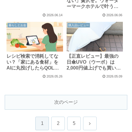
ない」贅沢を。ウォータ
ーマークホテルで叶う、
最高のお部屋飲みステイ
2026.06.14
2026.06.06
暮らしとお金
購入品レビュー
レシピ検索で消耗してな
【正直レビュー】最強の
い？「家にある食材」を
日傘UVO（ウーボ）は
AIに丸投げしたらQOLが
2,000円値上げでも買い？
爆上がりした話
2wayの使い心地を徹底検
2026.05.26
2026.05.09
証
次のページ
次
1
2
5