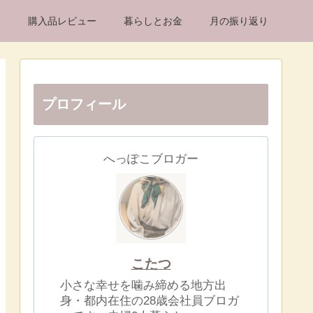
け
購入品レビュー
暮らしとお金
月の振り返り
プロフィール
へっぽこブロガー
こたつ
小さな幸せを噛み締める地方出
身・都内在住の28歳会社員ブロガ