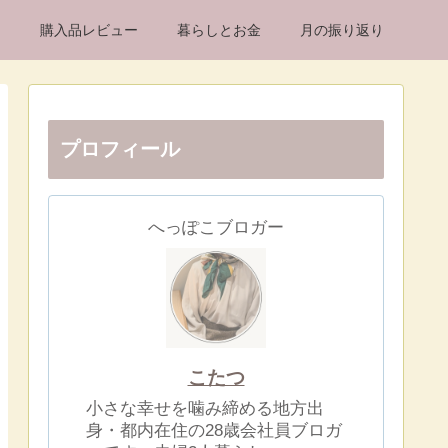
け
購入品レビュー
暮らしとお金
月の振り返り
プロフィール
へっぽこブロガー
こたつ
小さな幸せを噛み締める地方出
身・都内在住の28歳会社員ブロガ