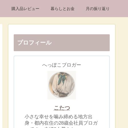
け
購入品レビュー
暮らしとお金
月の振り返り
プロフィール
へっぽこブロガー
こたつ
小さな幸せを噛み締める地方出
身・都内在住の28歳会社員ブロガ