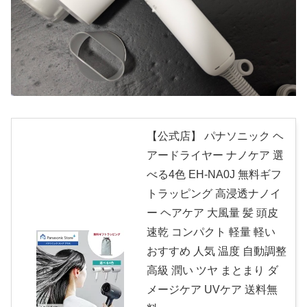
【公式店】 パナソニック ヘ
アードライヤー ナノケア 選
べる4色 EH-NA0J 無料ギフ
トラッピング 高浸透ナノイ
ー ヘアケア 大風量 髪 頭皮
速乾 コンパクト 軽量 軽い
おすすめ 人気 温度 自動調整
高級 潤い ツヤ まとまり ダ
メージケア UVケア 送料無