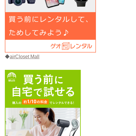
◆
airCloset Mall