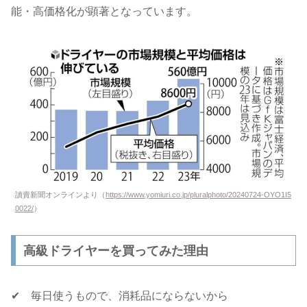
能・高価格化が顕著となっています。
讀賣新聞オンラインより（
https://www.yomiuri.co.jp/pluralphoto/20240724-OYO1I5
0022/
）
高級ドライヤーを買ってみた理由
✔ 毎日使うもので、消耗品にならないから