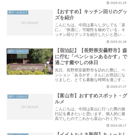
ちは部屋のテイスト／食事のスタイル／
2026.01.25
海の種類（ラグーン・外洋の海）／料金
を重視して選びました。本記事では、選
【おすすめ】キッチン回りのグッ
旅行・お出かけ
ぶ基準の参考を書いていき来ます..
ズを紹介
こんにちは。今回は暮らし少しでも「楽
に」「快適に」可能性を秘めている、キ
ッチン回りグッズを紹介したいと思いま
す。基本的にインスタで紹介された、暮
2025.01.29
らしアカウント界隈で話題になったもの
なので見たことあるかも。実際に使用し
【宿泊記】【長野県安曇野市】森
旅行・お出かけ
た感想をお届けしたいと思..
に佇む「ペンションあるかす」で
過ごす癒やしの休日
先日、長野県安曇野市を訪れた際に、ペ
ンション「あるかす」さんにお世話にな
りました。とても素敵な時間を過ごすこ
とができましたので、是非紹介させてく
2026.07.27
ださい。実はこちらは私の義両親のおす
すめで行って参りました！高い評価を見
【富山市】おすすめスポット・グ
旅行・お出かけ
てからワクワクが止まりま..
ルメ
こんにちは。今回は富山に行った際の旅
行記を書きたいと思います。個人的に最
高でしたのでこれから富山へ行く方への
参考になればと思います。こんなあなた
2024.08.17
へ・富山市の観光スポット・グルメを知
りたい・富山市を味わいたいなんと、ニ
【イイトルミネ新宿】ちょっとし