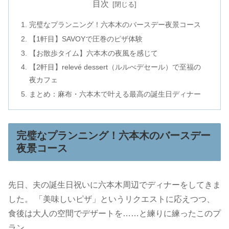
目次
完璧なプランニング！六本木のバースデー夜景コース
【1軒目】SAVOYで圧巻のピザ体験
【お散歩タイム】六本木の夜風を感じて
【2軒目】relevé dessert（ルルべデセール）で至福の
夜カフェ
まとめ：麻布・六本木で叶える最高の誕生日ディナー
完璧なプランニング！六本木のバースデー
夜景コース
先日、夫の誕生日祝いに六本木周辺でディナーをしてきま
した。 「美味しいピザ」というリクエストに応えつつ、
食後は大人の空間でデザートを……と練りに練ったこのプ
ラン。