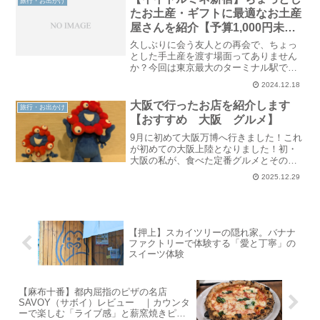
旅行・お出かけ
ューヨークタイムズの「2..
たお土産・ギフトに最適なお土産
屋さんを紹介【予算1,000円未満
（ほぼ）】
久しぶりに会う友人との再会で、ちょっ
とした手土産を渡す場面ってありません
か？今回は東京最大のターミナル駅で、
待ち合わせでもよく使用される新宿駅で
2024.12.18
購できる、喜ばれるプレゼント・お土産
屋さんを紹介します。大体予算は1,000円
大阪で行ったお店を紹介します
旅行・お出かけ
未満で考えています..
【おすすめ 大阪 グルメ】
9月に初めて大阪万博へ行きました！これ
が初めての大阪上陸となりました！初・
大阪の私が、食べた定番グルメとそのお
店を紹介します！ぜひ、旅行等の参考に
2025.12.29
してください。こたつ日程は金土日の2泊
3日です。金曜日は仕事終わりに東京から
出発したため、19..
【押上】スカイツリーの隠れ家。バナナ
ファクトリーで体験する「愛と丁寧」の
スイーツ体験
【麻布十番】都内屈指のピザの名店
SAVOY（サボイ）レビュー ｜カウンタ
ーで楽しむ「ライブ感」と薪窯焼きピザ