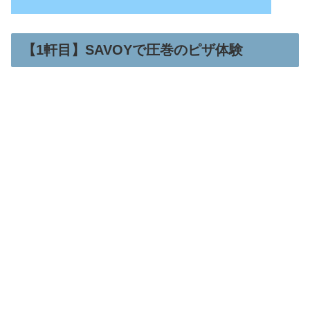
【1軒目】SAVOYで圧巻のピザ体験