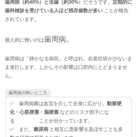
歯周病（約40%）と虫歯（約30%
）だそうです。
定期的に
歯科検診を受けている人ほど残存歯数が多い
ことが報告
されています。
歯周病。
個人的に怖いのは
歯周病は「静かなる病気」と呼ばれ、自覚症状が少ないま
ま進行します。しかしその影響は口腔内にとどまりませ
ん。
歯周病の怖いところ
✅ 歯周病菌は血流を介して全身に広がり、
動脈硬
化・心筋梗塞・脳梗塞
などのリスク因子にな
る ことが分かっています。
✅ また、
糖尿病
と相互に悪影響を及ぼすことも多