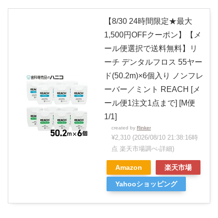
【8/30 24時間限定★最大
1,500円OFFクーポン】【メ
ール便選択で送料無料】リ
ーチ デンタルフロス 55ヤー
ド(50.2m)×6個入り ノンフレ
ーバー／ミント REACH [メ
ール便1注文1点まで] [M便
1/1]
created by
Rinker
¥2,310
(2026/08/10 21:38:16時
点 楽天市場調べ-
詳細)
Amazon
楽天市場
Yahooショッピング