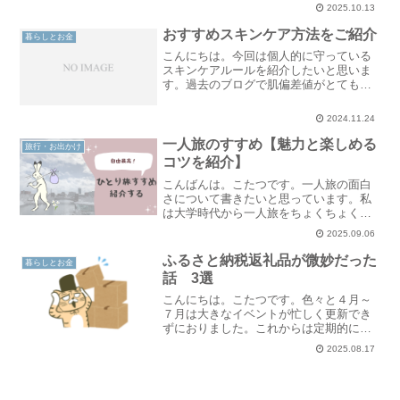
トをしていきたいと思います。かなりメ
2025.10.13
モ書き程度で詳しい解説などはございま
せん。ちょこちょこ株探と照らし合わせ
おすすめスキンケア方法をご紹介
暮らしとお金
ながら説明していきますね..
こんにちは。今回は個人的に守っている
スキンケアルールを紹介したいと思いま
す。過去のブログで肌偏差値がとても悪
く、どうすればよいかとコスメカウンタ
ーのお姉さんやネットの情報を漁った過
2024.11.24
去があります。そんな中で独自のスキン
ケアルールを定め、徐々に..
一人旅のすすめ【魅力と楽しめる
旅行・お出かけ
コツを紹介】
こんばんは。こたつです。一人旅の面白
さについて書きたいと思っています。私
は大学時代から一人旅をちょくちょくし
ています。（結婚してからはできていま
2025.09.06
せんが）今回は一人旅のすすめを紹介し
ていきます！実は一人旅って楽しい一
ふるさと納税返礼品が微妙だった
暮らしとお金
見、寂しそうと思われますが..
話 3選
こんにちは。こたつです。色々と４月～
７月は大きなイベントが忙しく更新でき
ずにおりました。これからは定期的に更
新できるよう頑張ります！ふるさと納税
2025.08.17
は、お得に特産品を楽しめる制度です。
私も毎年活用しており、食品や日用品な
どを選んでいます。その中..