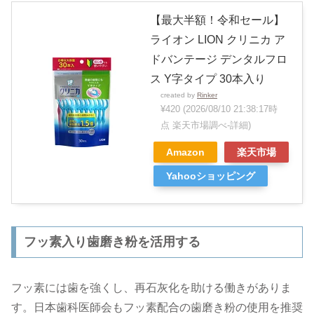
【最大半額！令和セール】
ライオン LION クリニカ ア
ドバンテージ デンタルフロ
ス Y字タイプ 30本入り
created by
Rinker
¥420
(2026/08/10 21:38:17時
点 楽天市場調べ-
詳細)
Amazon
楽天市場
Yahooショッピング
フッ素入り歯磨き粉を活用する
フッ素には歯を強くし、再石灰化を助ける働きがありま
す。日本歯科医師会もフッ素配合の歯磨き粉の使用を推奨