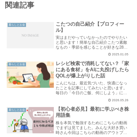
関連記事
こたつの自己紹介【プロフィー
暮らしとお金
ル】
実はまだやっていなかったのでやりたい
と思います！簡単な自己紹介こたつ素敵
なもの・季節を感じることが好きな28歳
(1998年生まれ)OLで都内に勤務・居住し
2025.01.05
ています。2024年8月に結婚し、現在は夫
と2人暮らしをしています。FIRE希望の
レシピ検索で消耗してない？「家
暮らしとお金
夫で..
にある食材」をAIに丸投げしたら
QOLが爆上がりした話
こんにちは。最近気づいた、快適になっ
たことを記事にしてみたいと思います。
毎日の「今日のご飯、何にしよう」に疲
れていた「今日の夕飯メニューどうしよ
2026.05.26
う？何にしよう？」と考えていざSNSや
ネットで検索。でも、サイトによって分
【初心者必見】最初に学ぶべき株
暮らしとお金
量が違ったり、必要な材..
用語集
株を本気で勉強するためにこちらの動画
でまずは見てました。みんな大好き買い
時さん今回はこちらの動画のアウトプッ