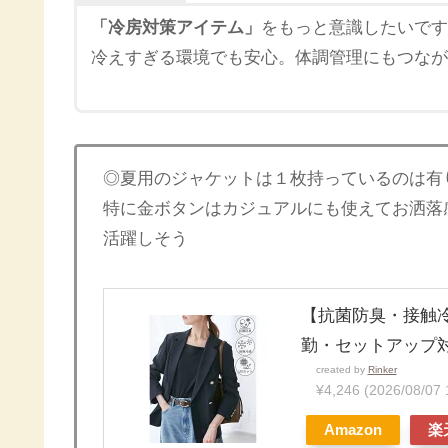
「冷房対策アイテム」
をもっと意識したいです
冷えすぎる環境でも安心。体調管理にもつなが
◎夏用のジャケットは１枚持っているのは有
特に金ボタンはカジュアルにも使えてお洒落
活躍しそう
【抗菌防臭・接触冷
勤・セットアップ対応
created by
Rinker
¥4,246
(2026/08/
Amazon
楽