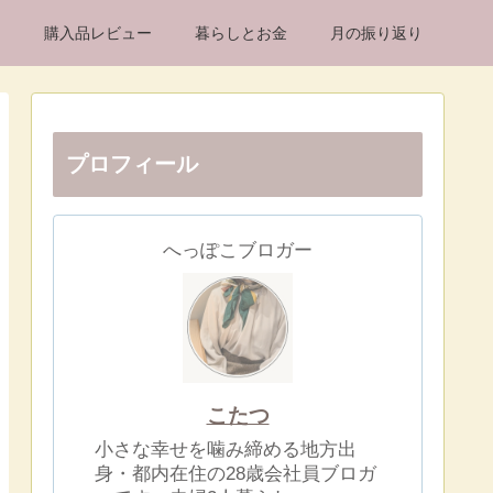
け
購入品レビュー
暮らしとお金
月の振り返り
プロフィール
へっぽこブロガー
こたつ
小さな幸せを噛み締める地方出
身・都内在住の28歳会社員ブロガ