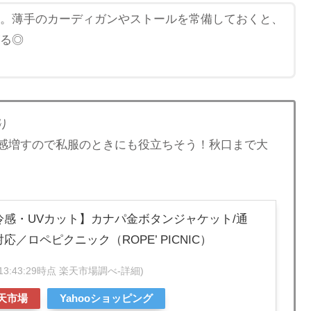
。薄手のカーディガンやストールを常備しておくと、
る◎
り
感増すので私服のときにも役立ちそう！秋口まで大
感・UVカット】カナパ金ボタンジャケット/通
／ロペピクニック（ROPE’ PICNIC）
07 13:43:29時点 楽天市場調べ-
詳細)
天市場
Yahooショッピング