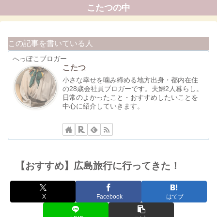
こたつの中
この記事を書いている人
へっぽこブロガー
こたつ
小さな幸せを噛み締める地方出身・都内在住
の28歳会社員ブロガーです。夫婦2人暮らし。
日常のよかったこと・おすすめしたいことを
中心に紹介していきます。
【おすすめ】広島旅行に行ってきた！
X
Facebook
はてブ