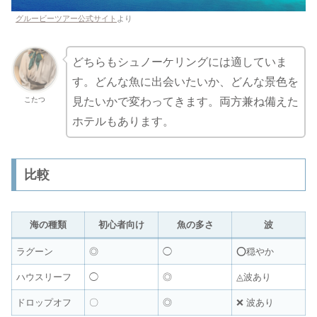
グルービーツアー公式サイト
より
どちらもシュノーケリングには適していま
す。どんな魚に出会いたいか、どんな景色を
こたつ
見たいかで変わってきます。両方兼ね備えた
ホテルもあります。
比較
海の種類
初心者向け
魚の多さ
波
ラグーン
◎
◯
⭕️穏やか
ハウスリーフ
◯
◎
◬波あり
ドロップオフ
〇
◎
❌ 波あり