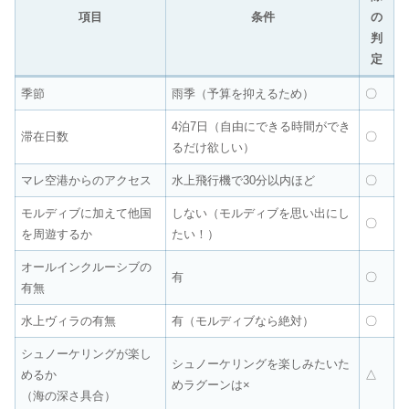
項目
条件
の
判
定
季節
雨季（予算を抑えるため）
〇
4泊7日（自由にできる時間ができ
滞在日数
〇
るだけ欲しい）
マレ空港からのアクセス
水上飛行機で30分以内ほど
〇
モルディブに加えて他国
しない（モルディブを思い出にし
〇
を周遊するか
たい！）
オールインクルーシブの
有
〇
有無
水上ヴィラの有無
有（モルディブなら絶対）
〇
シュノーケリングが楽し
シュノーケリングを楽しみたいた
めるか
△
めラグーンは×
（海の深さ具合）