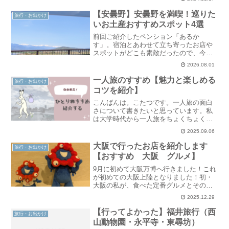
ていただきます。渋谷スカイってどんな
ところ？渋谷スカイは「渋谷スクランブ
【安曇野】安曇野を満喫！巡りた
旅行・お出かけ
ルスクエア」の一部..
いお土産おすすめスポット4選
前回ご紹介したペンション「あるか
す」。宿泊とあわせて立ち寄ったお店や
スポットがどこも素敵だったので、今回
は実際に訪れた「安曇野満喫ルート」を
2026.08.01
ご紹介します！.related-post-box{ margin:
2em 0; padding: ..
一人旅のすすめ【魅力と楽しめる
旅行・お出かけ
コツを紹介】
こんばんは。こたつです。一人旅の面白
さについて書きたいと思っています。私
は大学時代から一人旅をちょくちょくし
ています。（結婚してからはできていま
2025.09.06
せんが）今回は一人旅のすすめを紹介し
ていきます！実は一人旅って楽しい一
大阪で行ったお店を紹介します
旅行・お出かけ
見、寂しそうと思われますが..
【おすすめ 大阪 グルメ】
9月に初めて大阪万博へ行きました！これ
が初めての大阪上陸となりました！初・
大阪の私が、食べた定番グルメとそのお
店を紹介します！ぜひ、旅行等の参考に
2025.12.29
してください。こたつ日程は金土日の2泊
3日です。金曜日は仕事終わりに東京から
【行ってよかった】福井旅行（西
旅行・お出かけ
出発したため、19..
山動物園・永平寺・東尋坊）