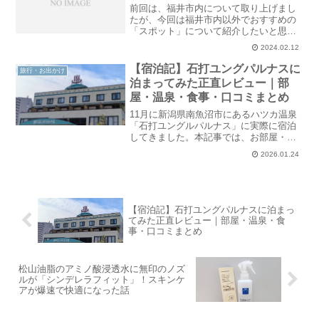
前回は、福井市内について取り上げまし
たが、今回は福井市内以外でおすすめの
「スポット」について紹介したいと思い
ます。是非、足を運ぶきっかけになれば
2024.02.12
と思います。鯖江市西山動物園こちらは
鯖江市にある、西山公園のひとつとして
【宿泊記】石打ユングパルナスに
旅行・お出かけ
ある、市営の動物園です。..
泊まってみた正直レビュー｜部
屋・温泉・食事・口コミまとめ
11月に新潟県南魚沼市にあるハツカ温泉
「石打ユングルパルナス」に実際に宿泊
してきました。本記事では、お部屋・温
泉・食事・サービスを全てではありませ
2026.01.24
んが、写真付きで正直レビューします。
「口コミはいいけど本当？」「どんな人
に向いている？」と迷っ..
【宿泊記】石打ユングパルナスに泊まっ
てみた正直レビュー｜部屋・温泉・食
事・口コミまとめ
松山油脂のアミノ酸浸透水に無印のノズ
ルが「シンデレラフィット」！スキンケ
アが爆速で快適になった話