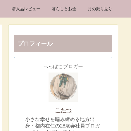
け
購入品レビュー
暮らしとお金
月の振り返り
プロフィール
へっぽこブロガー
こたつ
小さな幸せを噛み締める地方出
身・都内在住の28歳会社員ブロガ