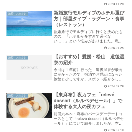
想とレビューを書きたいと思います。結
2023.11.28
論、すごく簡単に自分の肌と向き合うこ
とができる非常にいい機会でした。おす
新婚旅行モルディブのホテル選び
旅行・お出かけ
すめ。こちら無料で、10..
方｜部屋タイプ・ラグーン・食事
（レストラン）
新婚旅行でモルディブに行くと決めたも
のの、「ホテルが多すぎて選べな
い…！」という悩みがありました。私た
ちは部屋のテイスト／食事のスタイル／
2026.01.25
海の種類（ラグーン・外洋の海）／料金
を重視して選びました。本記事では、選
【おすすめ】愛媛・松山 道後温
旅行・お出かけ
ぶ基準の参考を書いていき来ます..
泉の紹介
今回は１年前に行った、道後温泉が最高
に良かったので、宿泊でお世話になった
旅館と少しですが、スポット紹介をした
いと思います。道後温泉とは公衆浴場で
2024.09.29
ある「道後温泉本館」を中心に温泉街と
して親しまれています。とても立派な建
【東麻布】夜カフェ「relevé
旅行・お出かけ
物で、工事中でしたが20..
dessert（ルルベデセール）」で
体験する大人の夜カフェ
前回六本木・麻布のバースデーデートコ
ースとして「relevé dessert（ルルベデセ
ール）」について紹介しましたが、本当
に素敵なお店で、本格的なパティシエの
2026.07.19