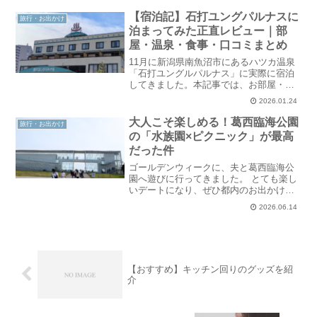
味が楽しめました。かなりおすすめのお
店で本当に行って良かったです。
【宿泊記】石打ユングパルナスに
旅行・お出かけ
「relevé..
泊まってみた正直レビュー｜部
屋・温泉・食事・口コミまとめ
11月に新潟県南魚沼市にあるハツカ温泉
「石打ユングルパルナス」に実際に宿泊
してきました。本記事では、お部屋・温
泉・食事・サービスを全てではありませ
2026.01.24
んが、写真付きで正直レビューします。
「口コミはいいけど本当？」「どんな人
大人こそ楽しめる！葛西臨海公園
旅行・お出かけ
に向いている？」と迷っ..
の「水族園×ピクニック」が最高
だった件
ゴールデンウィークに、夫と葛西臨海公
園へ遊びに行ってきました。 とても楽し
いデートになり、ぜひ都内のお出かけス
ポットとして検討していただければと思
2026.06.14
います◎水族園はもちろん、公園内のお
散歩やピクニックも楽しめて、充実した1
日だったので感想をま..
【おすすめ】キッチン回りのグッズを紹
介