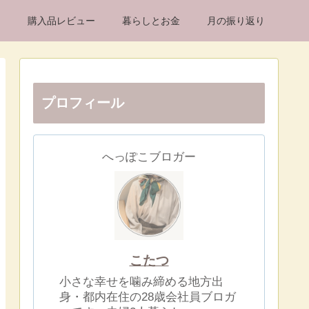
け
購入品レビュー
暮らしとお金
月の振り返り
プロフィール
へっぽこブロガー
こたつ
小さな幸せを噛み締める地方出
身・都内在住の28歳会社員ブロガ