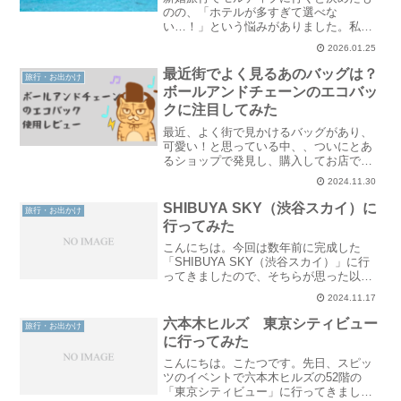
のの、「ホテルが多すぎて選べな
い…！」という悩みがありました。私た
ちは部屋のテイスト／食事のスタイル／
2026.01.25
海の種類（ラグーン・外洋の海）／料金
を重視して選びました。本記事では、選
最近街でよく見るあのバッグは？
旅行・お出かけ
ぶ基準の参考を書いていき来ます..
ボールアンドチェーンのエコバッ
クに注目してみた
最近、よく街で見かけるバッグがあり、
可愛い！と思っている中、、ついにとあ
るショップで発見し、購入してお店で一
目惚れしてしまったバッグがあります！
2024.11.30
それは「Ball&Chain（ボールアンドチェ
ーン）」のバッグ！名前だけでは「？」
SHIBUYA SKY（渋谷スカイ）に
旅行・お出かけ
となる方もいる..
行ってみた
こんにちは。今回は数年前に完成した
「SHIBUYA SKY（渋谷スカイ）」に行
ってきましたので、そちらが思った以上
に良く、行ってよかったのでご紹介させ
2024.11.17
ていただきます。渋谷スカイってどんな
ところ？渋谷スカイは「渋谷スクランブ
六本木ヒルズ 東京シティビュー
旅行・お出かけ
ルスクエア」の一部..
に行ってみた
こんにちは。こたつです。先日、スピッ
ツのイベントで六本木ヒルズの52階の
「東京シティビュー」に行ってきまし