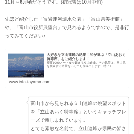
11月～6月頃
だそうです。(初冠雪は10月中旬)
先ほど紹介した「富岩運河環水公園」「富山県美術館」
や、「富山市役所展望台」で見れるようですので、是非行
ってみてください♪
大好きな立山連峰の絶景！私が選ぶ「立山あおぐ
特等席」をご紹介します！
標高3000メートルを超える立山連峰。その眺望は、富山県
を代表する絶景をいくつも作り出します。特に1..
www.info-toyama.com
富山市から見られる立山連峰の眺望スポット
を「立山あおぐ特等席」というキャッチフレ
ーズで親しまれています。
とても素敵な名前で、立山連峰が県民の皆さ