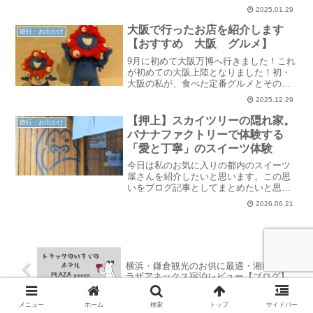
た。景色がとてもきれいだったので、今
2025.01.29
回はそちらを紹介したと思います。東京
シティビューとはどんなところ？東京シ
大阪で行ったお店を紹介します
旅行・お出かけ
ティビューは六本木ヒルズ森..
【おすすめ 大阪 グルメ】
9月に初めて大阪万博へ行きました！これ
が初めての大阪上陸となりました！初・
大阪の私が、食べた定番グルメとそのお
店を紹介します！ぜひ、旅行等の参考に
2025.12.29
してください。こたつ日程は金土日の2泊
3日です。金曜日は仕事終わりに東京から
【押上】スカイツリーの隠れ家。
旅行・お出かけ
出発したため、19..
バナナファクトリーで体験する
「愛と丁寧」のスイーツ体験
今日は私のお気に入りの都内のスイーツ
屋さんを紹介したいと思います。この思
いをブログ記事としてまとめたいと思い
ます。スカイツリーの喧騒を抜けて、下
2026.06.21
町へ東京スカイツリーの観光を終え、少
し余韻に浸りたいなと思ったことはあり
ませんか？そんなとき、5..
横浜・鎌倉観光のお供に最適・湘南台プ
ラザアネックス宿泊レビュー【ブログ】
メニュー
ホーム
検索
トップ
サイドバー