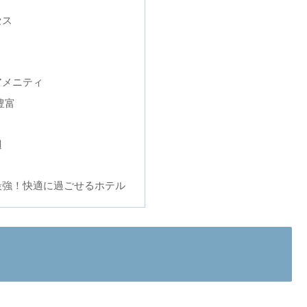
セス
アメニティ
豊富
辺
最強！快適に過ごせるホテル