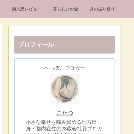
け
購入品レビュー
暮らしとお金
月の振り返り
プロフィール
へっぽこブロガー
こたつ
小さな幸せを噛み締める地方出
身・都内在住の28歳会社員ブロガ