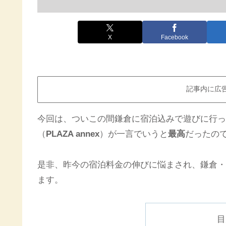
X
Facebook
記事内に広
今回は、ついこの間鎌倉に宿泊込みで遊びに行っ
（
PLAZA annex
）が一言でいうと
最高
だったの
是非、昨今の宿泊料金の伸びに悩まされ、鎌倉・
ます。
目